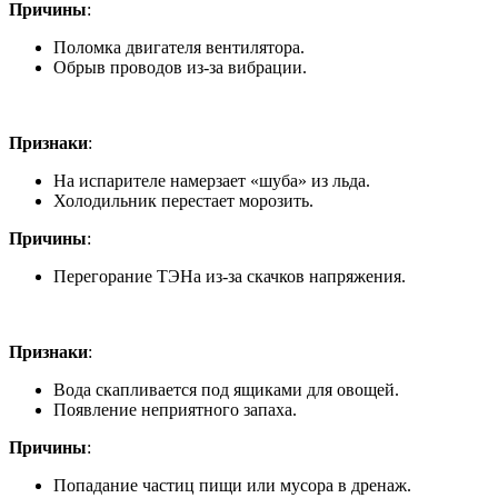
Причины
:
Поломка двигателя вентилятора.
Обрыв проводов из-за вибрации.
Сломался нагреватель испарителя
Признаки
:
На испарителе намерзает «шуба» из льда.
Холодильник перестает морозить.
Причины
:
Перегорание ТЭНа из-за скачков напряжения.
Засор дренажного отверстия
Признаки
:
Вода скапливается под ящиками для овощей.
Появление неприятного запаха.
Причины
:
Попадание частиц пищи или мусора в дренаж.