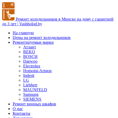
Ремонт холодильников в Минске на дому с гарантией
до 3 лет | Vashholod.by
На главную
Цены на ремонт холодильников
Ремонтируемые марки
Атлант
BEKO
BOSCH
Daewoo
Electrolux
Hotpoint-Ariston
Indesit
LG
Liebherr
MAUNFELD
Samsung
SIEMENS
Ремонт винных шкафов
О нас
Контакты