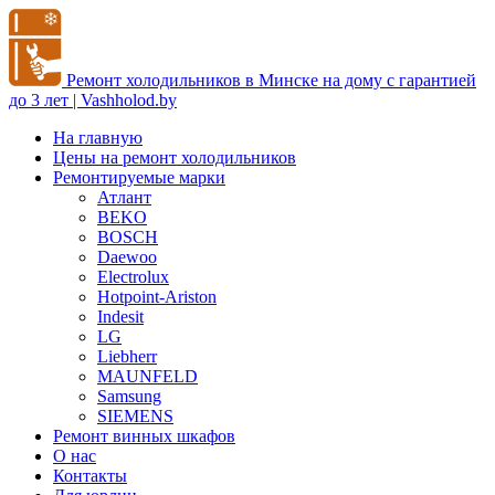
Ремонт холодильников в Минске на дому с гарантией
до 3 лет | Vashholod.by
На главную
Цены на ремонт холодильников
Ремонтируемые марки
Атлант
BEKO
BOSCH
Daewoo
Electrolux
Hotpoint-Ariston
Indesit
LG
Liebherr
MAUNFELD
Samsung
SIEMENS
Ремонт винных шкафов
О нас
Контакты